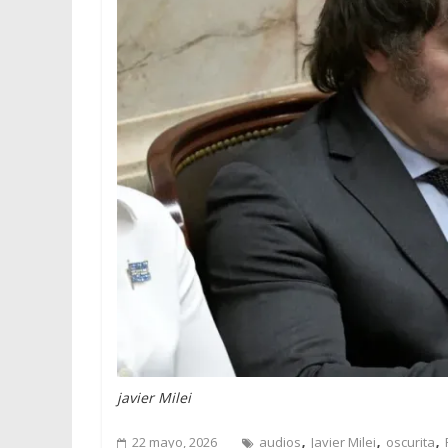
javier Milei
,
,
,
22 mayo, 2026
audios
Javier Milei
oscurita