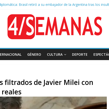
 diplomática: Brasil retiró a su embajador de la Argentina tras los insul
o a la Ley de Tierras: se espera un fuerte operativo frente al Congre
hazo al proyecto de Ley de Tierras predominó en las redes
 Belgrano: Reparación Historia en el solar natal
mado: el papa León XIV visitará la Argentina entre el 8 y el 11 de nov
TERNACIONAL
GÉNERO
CULTURA
DEPORTE
ESPECTÁ
 filtrados de Javier Milei con
reales