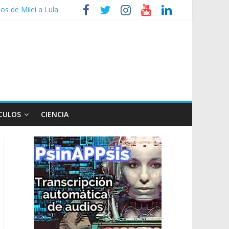
tos de Milei a Lula
so
iembre
CULOS
CIENCIA