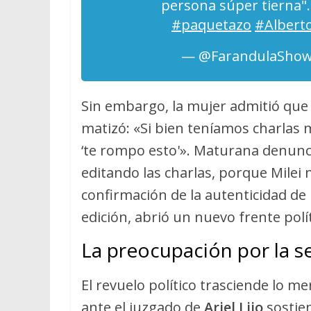
persona súper tierna"
#paquetazo
#Albert
— @FarandulaShow
Sin embargo, la mujer admitió que 
matizó: «Si bien teníamos charlas 
‘te rompo esto'». Maturana denunc
editando las charlas, porque Milei no
confirmación de la autenticidad de 
edición, abrió un nuevo frente polít
La preocupación por la se
El revuelo político trasciende lo 
ante el juzgado de
Ariel Lijo
sostien