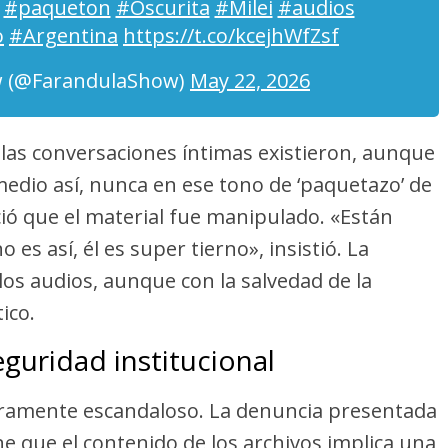
.
#paqueton
#Oscurita
#Milei
#audios
o
#Argentina
https://t.co/kcejhWfZsf
 (@FarandulaShow)
May 22, 2026
las conversaciones íntimas existieron, aunque
medio así, nunca en ese tono de ‘paquetazo’ de
ió que el material fue manipulado. «Están
 es así, él es super tierno», insistió. La
los audios, aunque con la salvedad de la
ico.
guridad institucional
meramente escandaloso. La denuncia presentada
e que el contenido de los archivos implica una