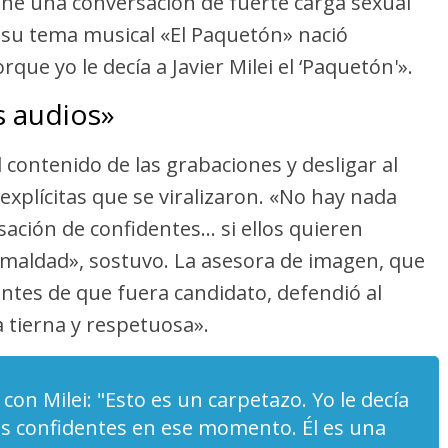
one una conversación de fuerte carga sexual
 su tema musical «El Paquetón» nació
ue yo le decía a Javier Milei el ‘Paquetón'».
s audios»
contenido de las grabaciones y desligar al
xplícitas que se viralizaron. «No hay nada
sación de confidentes… si ellos quieren
 maldad», sostuvo. La asesora de imagen, que
antes de que fuera candidato, defendió al
 tierna y respetuosa».
con Milei: "Esto es un carpetazo. Yo le decía
s confidentes en ese momento. Él es una