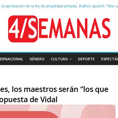
 la aprobación de la ley de propiedad privada, Bullrich apuntó: “Vino
a AFA: el juez Amarante calificó de “ficción judicial” el traslado del
ocas cuadras de La Bombonera chocaron un tren y un colectivo: siete
 de San Cayetano: masiva marcha a Plaza de Mayo de sindicatos y or
TERNACIONAL
GÉNERO
CULTURA
DEPORTE
ESPECTÁ
s, los maestros serán “los que
ropuesta de Vidal