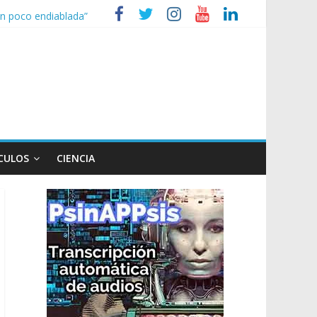
 un poco endiablada”
 expediente a Campana
 heridos
ganizaciones sociales
CULOS
CIENCIA