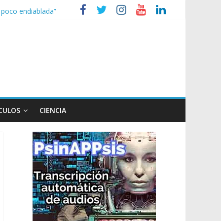
n poco endiablada”
expediente a Campana
heridos
nizaciones sociales
CULOS
CIENCIA