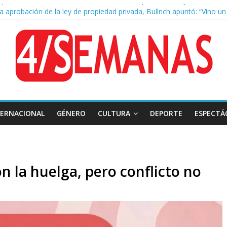
la aprobación de la ley de propiedad privada, Bullrich apuntó: “Vino u
 AFA: el juez Amarante calificó de “ficción judicial” el traslado del 
as cuadras de La Bombonera chocaron un tren y un colectivo: siete 
e San Cayetano: masiva marcha a Plaza de Mayo de sindicatos y orga
TERNACIONAL
GÉNERO
CULTURA
DEPORTE
ESPECTÁ
n la huelga, pero conflicto no