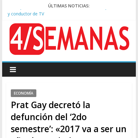
Pesar por la muerte de Leandro Rud, histórico representante
ÚLTIMAS NOTICIAS:
y conductor de TV
Tras la aprobación de la ley de propiedad privada, Bullrich
apuntó: “Vino un poco endiablada”
Causa AFA: el juez Amarante calificó de “ficción judicial” el
traslado del expediente a Campana
A pocas cuadras de La Bombonera chocaron un tren y un
colectivo: siete heridos
Día de San Cayetano: masiva marcha a Plaza de Mayo de
sindicatos y organizaciones sociales
ECONOMÍA
Prat Gay decretó la
defunción del ‘2do
semestre’: «2017 va a ser un