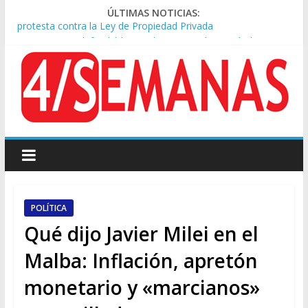
ÚLTIMAS NOTICIAS:
Sturzenegger defendió la Ley de Tierras y lamentó el retiro
del capítulo de extranjerización
Sáenz endurece su postura: rechaza cambios en Manejo del
Fuego y defiende la Ley de Tierras
Tormentas severas y fuertes ráfagas de viento: alerta del
Servicio Meteorológico
Los alquileres de departamentos en la CABA aumentaron
1,6% en julio
Represión frente al Congreso: tres detenidos durante la
protesta contra la Ley de Propiedad Privada
POLÍTICA
Qué dijo Javier Milei en el
Malba: Inflación, apretón
monetario y «marcianos»