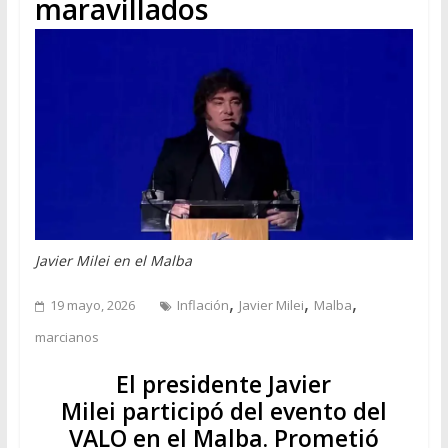
maravillados
Javier Milei en el Malba
,
,
,
19 mayo, 2026
Inflación
Javier Milei
Malba
marcianos
El presidente Javier
Milei participó del evento del
VALO en el Malba. Prometió