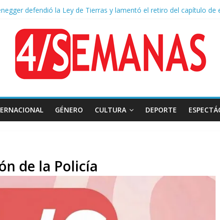
negger defendió la Ley de Tierras y lamentó el retiro del capítulo de 
a aprobación de la ley de propiedad privada, Bullrich apuntó: “Vino u
of asistió a San Cayetano y criticó al Gobierno por la ley de propiedad 
naron a la red social Meta a pagar US$567 millones por afectar la sa
TERNACIONAL
GÉNERO
CULTURA
DEPORTE
ESPECTÁ
ón de la Policía