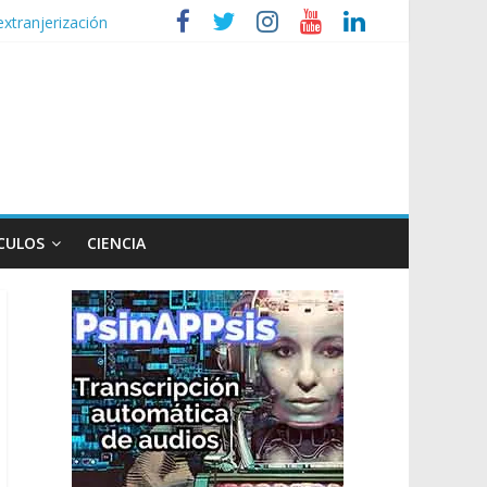
extranjerización
n poco endiablada”
privada
lud mental de niños
CULOS
CIENCIA