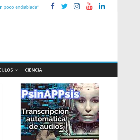
 un poco endiablada”
 expediente a Campana
 heridos
ganizaciones sociales
CULOS
CIENCIA