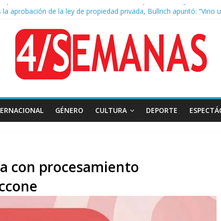
 la aprobación de la ley de propiedad privada, Bullrich apuntó: “Vino
a AFA: el juez Amarante calificó de “ficción judicial” el traslado del
ocas cuadras de La Bombonera chocaron un tren y un colectivo: siete
 de San Cayetano: masiva marcha a Plaza de Mayo de sindicatos y or
TERNACIONAL
GÉNERO
CULTURA
DEPORTE
ESPECTÁ
tina con procesamiento
iccone