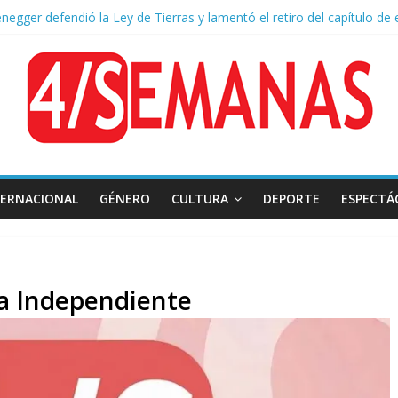
negger defendió la Ley de Tierras y lamentó el retiro del capítulo de 
 endurece su postura: rechaza cambios en Manejo del Fuego y defien
ntas severas y fuertes ráfagas de viento: alerta del Servicio Meteoro
lquileres de departamentos en la CABA aumentaron 1,6% en julio
sión frente al Congreso: tres detenidos durante la protesta contra la
TERNACIONAL
GÉNERO
CULTURA
DEPORTE
ESPECTÁ
 a Independiente