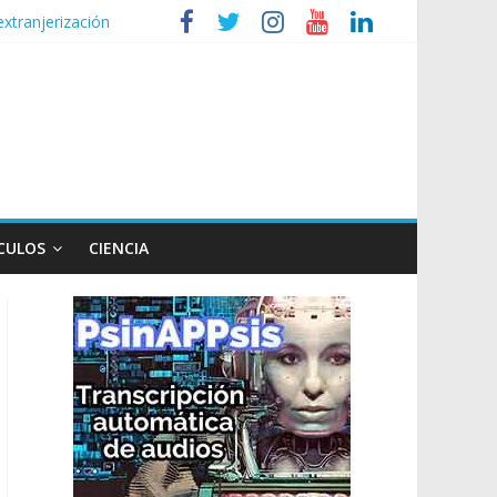
extranjerización
de la Ley de Tierras
lógico
 Ley de Propiedad Privada
CULOS
CIENCIA