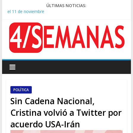
ÚLTIMAS NOTICIAS:
Crisis diplomática: Brasil retiró a su embajador de la Argentina
tras los insultos de Milei a Lula
Rechazo a la Ley de Tierras: se espera un fuerte operativo
frente al Congreso
El rechazo al proyecto de Ley de Tierras predominó en las
redes
Manuel Belgrano: Reparación Historia en el solar natal
Confirmado: el papa León XIV visitará la Argentina entre el 8 y
el 11 de noviembre
POLÍTICA
Sin Cadena Nacional,
Cristina volvió a Twitter por
acuerdo USA-Irán