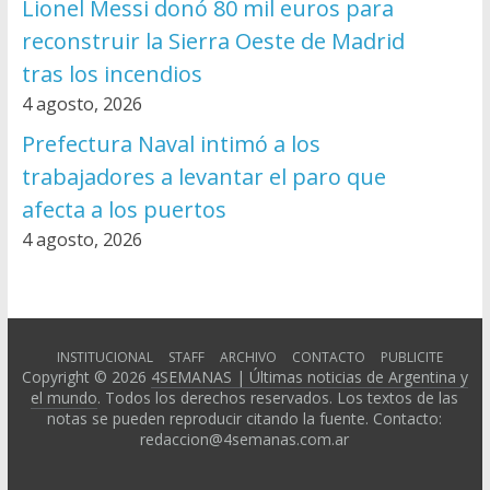
Lionel Messi donó 80 mil euros para
reconstruir la Sierra Oeste de Madrid
tras los incendios
4 agosto, 2026
Prefectura Naval intimó a los
trabajadores a levantar el paro que
afecta a los puertos
4 agosto, 2026
INSTITUCIONAL
STAFF
ARCHIVO
CONTACTO
PUBLICITE
Copyright © 2026
4SEMANAS | Últimas noticias de Argentina y
el mundo
. Todos los derechos reservados. Los textos de las
notas se pueden reproducir citando la fuente. Contacto:
redaccion@4semanas.com.ar