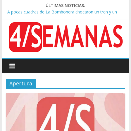
ÚLTIMAS NOTICIAS:
A pocas cuadras de La Bombonera chocaron un tren y un
colectivo: siete heridos
Día de San Cayetano: masiva marcha a Plaza de Mayo de
sindicatos y organizaciones sociales
Pesar por la muerte de Leandro Rud, histórico representante
y conductor de TV
Tras la aprobación de la ley de propiedad privada, Bullrich
apuntó: “Vino un poco endiablada”
Causa AFA: el juez Amarante calificó de “ficción judicial” el
traslado del expediente a Campana
Apertura