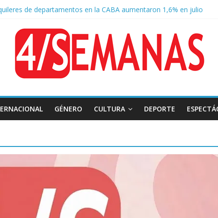
quileres de departamentos en la CABA aumentaron 1,6% en julio
o a la Ley de Tierras: se espera un fuerte operativo frente al Congre
 Tierras: el rechazo ganó en las redes
 Belgrano: reparación histórica en el solar natal
TERNACIONAL
GÉNERO
CULTURA
DEPORTE
ESPECTÁ