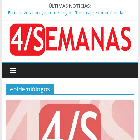
ÚLTIMAS NOTICIAS:
El rechazo al proyecto de Ley de Tierras predominó en las
redes
Manuel Belgrano: Reparación Historia en el solar natal
Confirmado: el papa León XIV visitará la Argentina entre el 8 y
el 11 de noviembre
Crisis diplomática: Brasil retiró a su embajador de la Argentina
tras los insultos de Milei a Lula
Rechazo a la Ley de Tierras: se espera un fuerte operativo
frente al Congreso
epidemiólogos