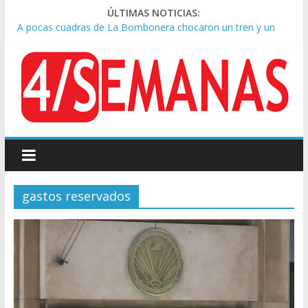
ÚLTIMAS NOTICIAS:
A pocas cuadras de La Bombonera chocaron un tren y un
colectivo: siete heridos
Día de San Cayetano: masiva marcha a Plaza de Mayo de
sindicatos y organizaciones sociales
Pesar por la muerte de Leandro Rud, histórico representante
y conductor de TV
Tras la aprobación de la ley de propiedad privada, Bullrich
apuntó: “Vino un poco endiablada”
Causa AFA: el juez Amarante calificó de “ficción judicial” el
traslado del expediente a Campana
gastos reservados