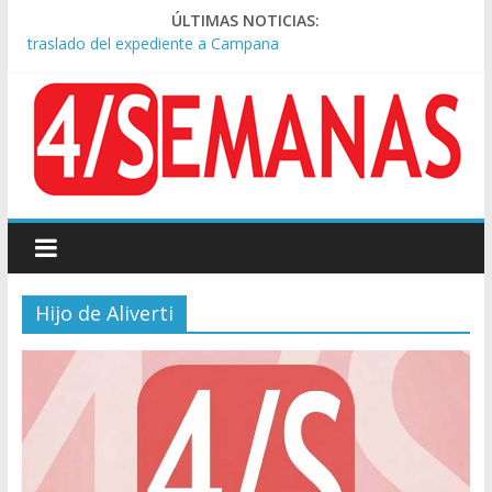
Causa AFA: el juez Amarante calificó de “ficción judicial” el
ÚLTIMAS NOTICIAS:
traslado del expediente a Campana
A pocas cuadras de La Bombonera chocaron un tren y un
colectivo: siete heridos
Día de San Cayetano: masiva marcha a Plaza de Mayo de
sindicatos y organizaciones sociales
Pesar por la muerte de Leandro Rud, histórico representante
y conductor de TV
Tras la aprobación de la ley de propiedad privada, Bullrich
apuntó: “Vino un poco endiablada”
Hijo de Aliverti