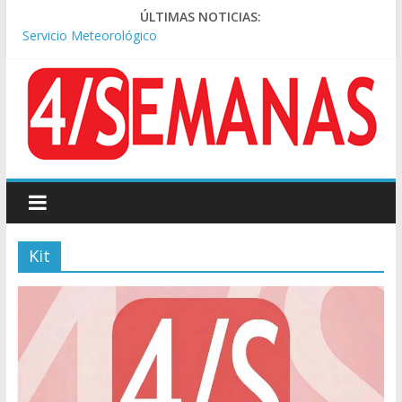
Tormentas severas y fuertes ráfagas de viento: alerta del
ÚLTIMAS NOTICIAS:
Servicio Meteorológico
Los alquileres de departamentos en la CABA aumentaron
1,6% en julio
Rechazo a la Ley de Tierras: se espera un fuerte operativo
frente al Congreso
Ley de Tierras: el rechazo ganó en las redes
Manuel Belgrano: reparación histórica en el solar natal
Kit