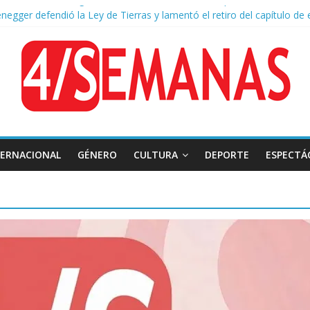
negger defendió la Ley de Tierras y lamentó el retiro del capítulo de 
 endurece su postura: rechaza cambios en Manejo del Fuego y defien
ntas severas y fuertes ráfagas de viento: alerta del Servicio Meteoro
lquileres de departamentos en la CABA aumentaron 1,6% en julio
TERNACIONAL
GÉNERO
CULTURA
DEPORTE
ESPECTÁ