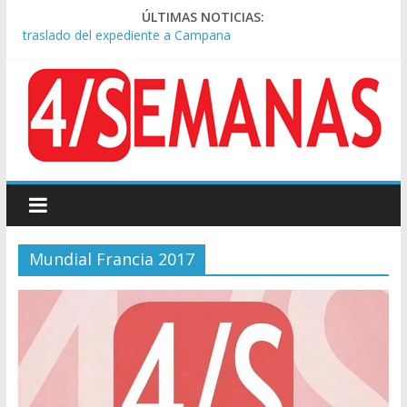
Causa AFA: el juez Amarante calificó de “ficción judicial” el
ÚLTIMAS NOTICIAS:
traslado del expediente a Campana
A pocas cuadras de La Bombonera chocaron un tren y un
colectivo: siete heridos
Día de San Cayetano: masiva marcha a Plaza de Mayo de
sindicatos y organizaciones sociales
Pesar por la muerte de Leandro Rud, histórico representante
y conductor de TV
Tras la aprobación de la ley de propiedad privada, Bullrich
apuntó: “Vino un poco endiablada”
Mundial Francia 2017