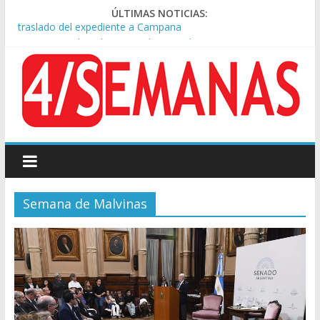
ÚLTIMAS NOTICIAS:
A pocas cuadras de La Bombonera chocaron un tren y un
colectivo: siete heridos
Día de San Cayetano: masiva marcha a Plaza de Mayo de
sindicatos y organizaciones sociales
Pesar por la muerte de Leandro Rud, histórico representante
y conductor de TV
Tras la aprobación de la ley de propiedad privada, Bullrich
apuntó: “Vino un poco endiablada”
Causa AFA: el juez Amarante calificó de “ficción judicial” el
traslado del expediente a Campana
Semana de Malvinas