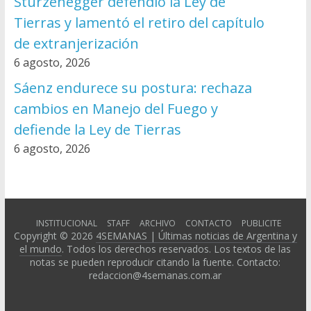
Sturzenegger defendió la Ley de
Tierras y lamentó el retiro del capítulo
de extranjerización
6 agosto, 2026
Sáenz endurece su postura: rechaza
cambios en Manejo del Fuego y
defiende la Ley de Tierras
6 agosto, 2026
INSTITUCIONAL
STAFF
ARCHIVO
CONTACTO
PUBLICITE
Copyright © 2026
4SEMANAS | Últimas noticias de Argentina y
el mundo
. Todos los derechos reservados. Los textos de las
notas se pueden reproducir citando la fuente. Contacto:
redaccion@4semanas.com.ar