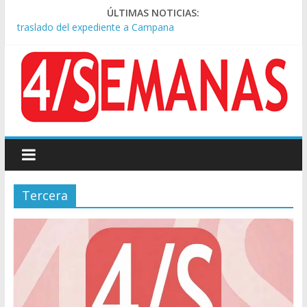
Causa AFA: el juez Amarante calificó de “ficción judicial” el
ÚLTIMAS NOTICIAS:
traslado del expediente a Campana
A pocas cuadras de La Bombonera chocaron un tren y un
colectivo: siete heridos
Día de San Cayetano: masiva marcha a Plaza de Mayo de
sindicatos y organizaciones sociales
Pesar por la muerte de Leandro Rud, histórico representante
y conductor de TV
Tras la aprobación de la ley de propiedad privada, Bullrich
apuntó: “Vino un poco endiablada”
Tercera