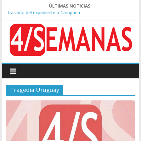
Causa AFA: el juez Amarante calificó de “ficción judicial” el
ÚLTIMAS NOTICIAS:
traslado del expediente a Campana
A pocas cuadras de La Bombonera chocaron un tren y un
colectivo: siete heridos
Día de San Cayetano: masiva marcha a Plaza de Mayo de
sindicatos y organizaciones sociales
Pesar por la muerte de Leandro Rud, histórico representante
y conductor de TV
Tras la aprobación de la ley de propiedad privada, Bullrich
apuntó: “Vino un poco endiablada”
Tragedia Uruguay