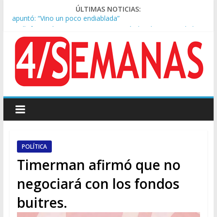
ÚLTIMAS NOTICIAS:
Kicillof asistió a San Cayetano y criticó al Gobierno por la ley
de propiedad privada
Condenaron a la red social Meta a pagar US$567 millones por
afectar la salud mental de niños
Represión frente al Congreso: tres detenidos durante la
protesta contra la Ley de Propiedad Privada
Sturzenegger defendió la Ley de Tierras y lamentó el retiro
del capítulo de extranjerización
Tras la aprobación de la ley de propiedad privada, Bullrich
apuntó: “Vino un poco endiablada”
POLÍTICA
Timerman afirmó que no
negociará con los fondos
buitres.