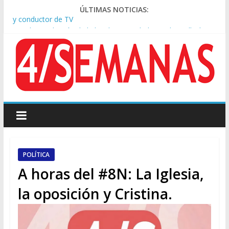
ÚLTIMAS NOTICIAS:
Tras la aprobación de la ley de propiedad privada, Bullrich
apuntó: “Vino un poco endiablada”
Causa AFA: el juez Amarante calificó de “ficción judicial” el
traslado del expediente a Campana
A pocas cuadras de La Bombonera chocaron un tren y un
colectivo: siete heridos
Día de San Cayetano: masiva marcha a Plaza de Mayo de
sindicatos y organizaciones sociales
Pesar por la muerte de Leandro Rud, histórico representante
y conductor de TV
POLÍTICA
A horas del #8N: La Iglesia,
la oposición y Cristina.