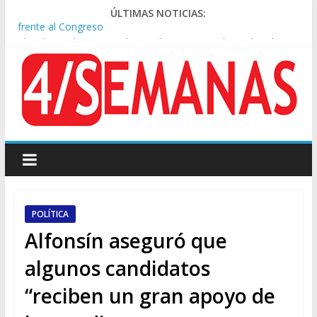
ÚLTIMAS NOTICIAS:
El rechazo al proyecto de Ley de Tierras predominó en las
redes
Manuel Belgrano: Reparación Historia en el solar natal
Confirmado: el papa León XIV visitará la Argentina entre el 8 y
el 11 de noviembre
Crisis diplomática: Brasil retiró a su embajador de la Argentina
tras los insultos de Milei a Lula
Rechazo a la Ley de Tierras: se espera un fuerte operativo
frente al Congreso
POLÍTICA
Alfonsín aseguró que
algunos candidatos
“reciben un gran apoyo de