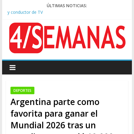
Pesar por la muerte de Leandro Rud, histórico representante
ÚLTIMAS NOTICIAS:
y conductor de TV
Tras la aprobación de la ley de propiedad privada, Bullrich
apuntó: “Vino un poco endiablada”
Causa AFA: el juez Amarante calificó de “ficción judicial” el
traslado del expediente a Campana
A pocas cuadras de La Bombonera chocaron un tren y un
colectivo: siete heridos
Día de San Cayetano: masiva marcha a Plaza de Mayo de
sindicatos y organizaciones sociales
DEPORTES
Argentina parte como
favorita para ganar el
Mundial 2026 tras un