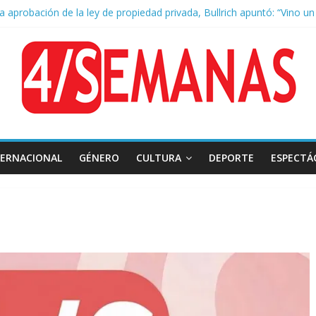
la aprobación de la ley de propiedad privada, Bullrich apuntó: “Vino u
 AFA: el juez Amarante calificó de “ficción judicial” el traslado del 
as cuadras de La Bombonera chocaron un tren y un colectivo: siete 
e San Cayetano: masiva marcha a Plaza de Mayo de sindicatos y orga
 por la muerte de Leandro Rud, histórico representante y conductor 
TERNACIONAL
GÉNERO
CULTURA
DEPORTE
ESPECTÁ