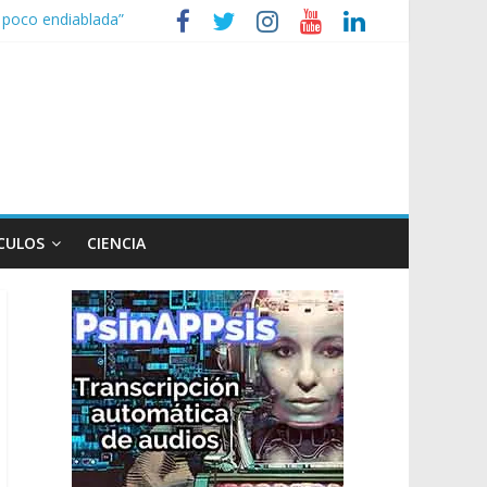
n poco endiablada”
expediente a Campana
heridos
nizaciones sociales
de TV
CULOS
CIENCIA