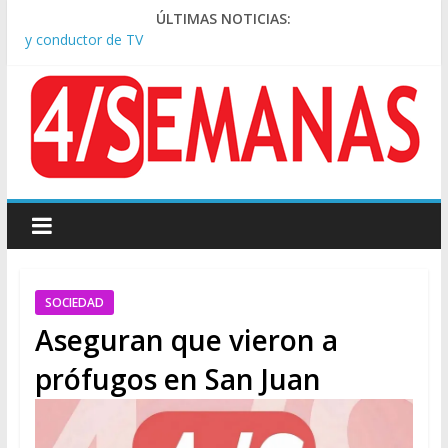
Pesar por la muerte de Leandro Rud, histórico representante
ÚLTIMAS NOTICIAS:
y conductor de TV
Tras la aprobación de la ley de propiedad privada, Bullrich
apuntó: “Vino un poco endiablada”
Causa AFA: el juez Amarante calificó de “ficción judicial” el
traslado del expediente a Campana
A pocas cuadras de La Bombonera chocaron un tren y un
colectivo: siete heridos
Día de San Cayetano: masiva marcha a Plaza de Mayo de
sindicatos y organizaciones sociales
SOCIEDAD
Aseguran que vieron a
prófugos en San Juan