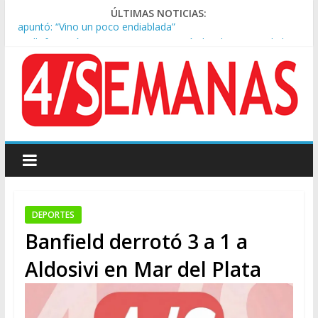
ÚLTIMAS NOTICIAS:
Kicillof asistió a San Cayetano y criticó al Gobierno por la ley
de propiedad privada
Condenaron a la red social Meta a pagar US$567 millones por
afectar la salud mental de niños
Represión frente al Congreso: tres detenidos durante la
protesta contra la Ley de Propiedad Privada
Sturzenegger defendió la Ley de Tierras y lamentó el retiro
del capítulo de extranjerización
Tras la aprobación de la ley de propiedad privada, Bullrich
apuntó: “Vino un poco endiablada”
DEPORTES
Banfield derrotó 3 a 1 a
Aldosivi en Mar del Plata