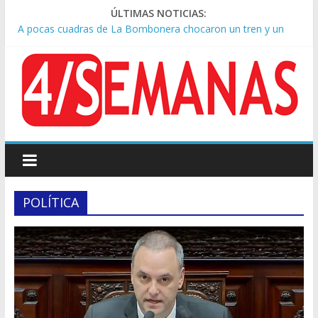
ÚLTIMAS NOTICIAS:
A pocas cuadras de La Bombonera chocaron un tren y un
colectivo: siete heridos
Día de San Cayetano: masiva marcha a Plaza de Mayo de
sindicatos y organizaciones sociales
Pesar por la muerte de Leandro Rud, histórico representante
y conductor de TV
Tras la aprobación de la ley de propiedad privada, Bullrich
apuntó: “Vino un poco endiablada”
Causa AFA: el juez Amarante calificó de “ficción judicial” el
traslado del expediente a Campana
POLÍTICA