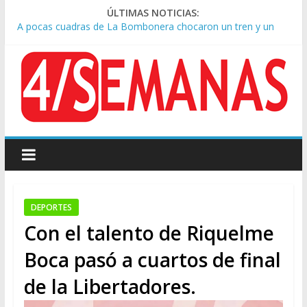
ÚLTIMAS NOTICIAS:
A pocas cuadras de La Bombonera chocaron un tren y un
colectivo: siete heridos
Día de San Cayetano: masiva marcha a Plaza de Mayo de
sindicatos y organizaciones sociales
Pesar por la muerte de Leandro Rud, histórico representante
y conductor de TV
Tras la aprobación de la ley de propiedad privada, Bullrich
apuntó: “Vino un poco endiablada”
Causa AFA: el juez Amarante calificó de “ficción judicial” el
traslado del expediente a Campana
DEPORTES
Con el talento de Riquelme
Boca pasó a cuartos de final
de la Libertadores.