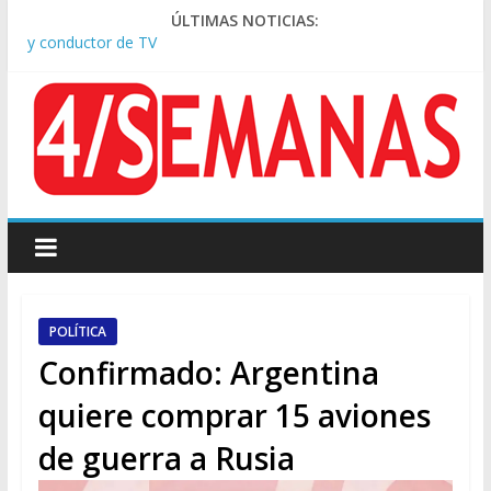
ÚLTIMAS NOTICIAS:
Tras la aprobación de la ley de propiedad privada, Bullrich
apuntó: “Vino un poco endiablada”
Causa AFA: el juez Amarante calificó de “ficción judicial” el
traslado del expediente a Campana
A pocas cuadras de La Bombonera chocaron un tren y un
colectivo: siete heridos
Día de San Cayetano: masiva marcha a Plaza de Mayo de
sindicatos y organizaciones sociales
Pesar por la muerte de Leandro Rud, histórico representante
y conductor de TV
POLÍTICA
Confirmado: Argentina
quiere comprar 15 aviones
de guerra a Rusia