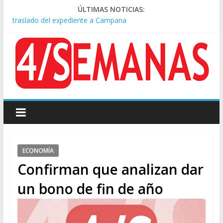
Causa AFA: el juez Amarante calificó de “ficción judicial” el
ÚLTIMAS NOTICIAS:
traslado del expediente a Campana
A pocas cuadras de La Bombonera chocaron un tren y un
colectivo: siete heridos
Día de San Cayetano: masiva marcha a Plaza de Mayo de
sindicatos y organizaciones sociales
Pesar por la muerte de Leandro Rud, histórico representante
y conductor de TV
Tras la aprobación de la ley de propiedad privada, Bullrich
apuntó: “Vino un poco endiablada”
ECONOMÍA
Confirman que analizan dar
un bono de fin de año