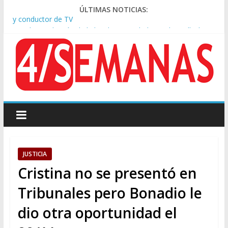
ÚLTIMAS NOTICIAS:
Tras la aprobación de la ley de propiedad privada, Bullrich
apuntó: “Vino un poco endiablada”
Causa AFA: el juez Amarante calificó de “ficción judicial” el
traslado del expediente a Campana
A pocas cuadras de La Bombonera chocaron un tren y un
colectivo: siete heridos
Día de San Cayetano: masiva marcha a Plaza de Mayo de
sindicatos y organizaciones sociales
Pesar por la muerte de Leandro Rud, histórico representante
y conductor de TV
JUSTICIA
Cristina no se presentó en
Tribunales pero Bonadio le
dio otra oportunidad el