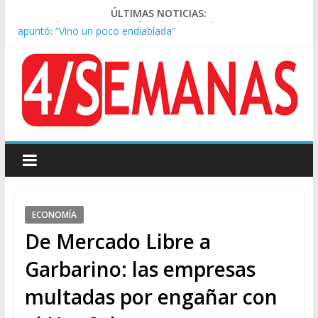
Tras la aprobación de la ley de propiedad privada, Bullrich
ÚLTIMAS NOTICIAS:
apuntó: “Vino un poco endiablada”
Kicillof asistió a San Cayetano y criticó al Gobierno por la ley
de propiedad privada
Condenaron a la red social Meta a pagar US$567 millones por
afectar la salud mental de niños
Represión frente al Congreso: tres detenidos durante la
protesta contra la Ley de Propiedad Privada
Sturzenegger defendió la Ley de Tierras y lamentó el retiro
del capítulo de extranjerización
ECONOMÍA
De Mercado Libre a
Garbarino: las empresas
multadas por engañar con