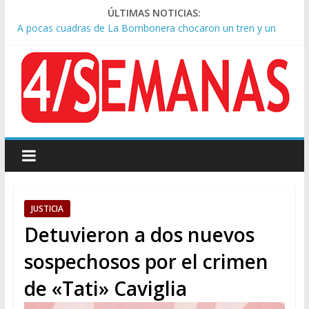
ÚLTIMAS NOTICIAS:
A pocas cuadras de La Bombonera chocaron un tren y un
colectivo: siete heridos
Día de San Cayetano: masiva marcha a Plaza de Mayo de
sindicatos y organizaciones sociales
Pesar por la muerte de Leandro Rud, histórico representante
y conductor de TV
Tras la aprobación de la ley de propiedad privada, Bullrich
apuntó: “Vino un poco endiablada”
Causa AFA: el juez Amarante calificó de “ficción judicial” el
traslado del expediente a Campana
JUSTICIA
Detuvieron a dos nuevos
sospechosos por el crimen
de «Tati» Caviglia