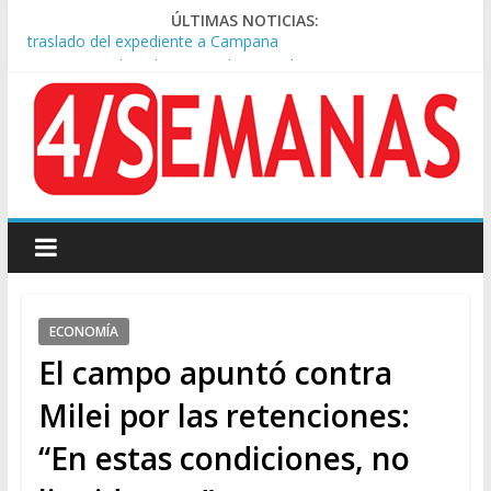
ÚLTIMAS NOTICIAS:
A pocas cuadras de La Bombonera chocaron un tren y un
colectivo: siete heridos
Día de San Cayetano: masiva marcha a Plaza de Mayo de
sindicatos y organizaciones sociales
Pesar por la muerte de Leandro Rud, histórico representante
y conductor de TV
Tras la aprobación de la ley de propiedad privada, Bullrich
apuntó: “Vino un poco endiablada”
Causa AFA: el juez Amarante calificó de “ficción judicial” el
traslado del expediente a Campana
ECONOMÍA
El campo apuntó contra
Milei por las retenciones:
“En estas condiciones, no