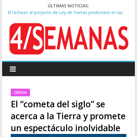
ÚLTIMAS NOTICIAS:
El rechazo al proyecto de Ley de Tierras predominó en las
redes
Manuel Belgrano: Reparación Historia en el solar natal
Confirmado: el papa León XIV visitará la Argentina entre el 8 y
el 11 de noviembre
Crisis diplomática: Brasil retiró a su embajador de la Argentina
tras los insultos de Milei a Lula
Rechazo a la Ley de Tierras: se espera un fuerte operativo
frente al Congreso
CIENCIA
El “cometa del siglo” se
acerca a la Tierra y promete
un espectáculo inolvidable