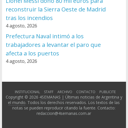
Lionel Messi donó 80 mil euros para
reconstruir la Sierra Oeste de Madrid
tras los incendios
4 agosto, 2026
Prefectura Naval intimó a los
trabajadores a levantar el paro que
afecta a los puertos
4 agosto, 2026
INSTITUCIONAL
STAFF
ARCHIVO
CONTACTO
PUBLICITE
Copyright © 2026
4SEMANAS | Últimas noticias de Argentina y
el mundo
. Todos los derechos reservados. Los textos de las
notas se pueden reproducir citando la fuente. Contacto:
redaccion@4semanas.com.ar