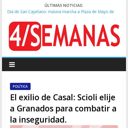
ÚLTIMAS NOTICIAS:
Día de San Cayetano: masiva marcha a Plaza de Mayo de
sindicatos y organizaciones sociales
Pesar por la muerte de Leandro Rud, histórico representante
y conductor de TV
Tras la aprobación de la ley de propiedad privada, Bullrich
apuntó: “Vino un poco endiablada”
Causa AFA: el juez Amarante calificó de “ficción judicial” el
traslado del expediente a Campana
A pocas cuadras de La Bombonera chocaron un tren y un
colectivo: siete heridos
POLÍTICA
El exilio de Casal: Scioli elije
a Granados para combatir a
la inseguridad.