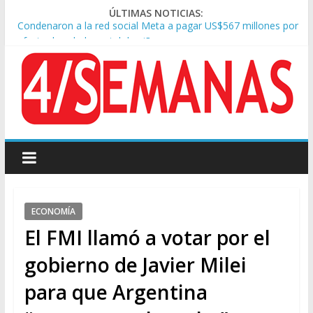
ÚLTIMAS NOTICIAS:
Condenaron a la red social Meta a pagar US$567 millones por
afectar la salud mental de niños
Represión frente al Congreso: tres detenidos durante la
protesta contra la Ley de Propiedad Privada
Sturzenegger defendió la Ley de Tierras y lamentó el retiro
del capítulo de extranjerización
Tras la aprobación de la ley de propiedad privada, Bullrich
apuntó: “Vino un poco endiablada”
Kicillof asistió a San Cayetano y criticó al Gobierno por la ley
de propiedad privada
ECONOMÍA
El FMI llamó a votar por el
gobierno de Javier Milei
para que Argentina