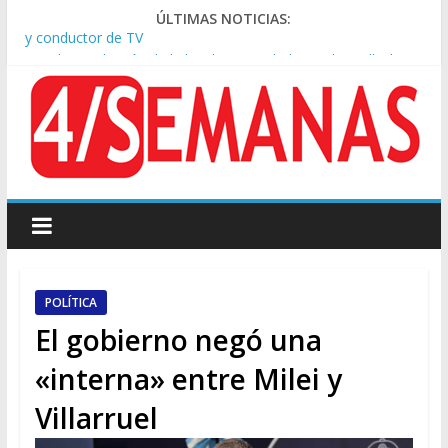
ÚLTIMAS NOTICIAS:
Tras la aprobación de la ley de propiedad privada, Bullrich
apuntó: “Vino un poco endiablada”
Causa AFA: el juez Amarante calificó de “ficción judicial” el
traslado del expediente a Campana
A pocas cuadras de La Bombonera chocaron un tren y un
colectivo: siete heridos
Día de San Cayetano: masiva marcha a Plaza de Mayo de
sindicatos y organizaciones sociales
Pesar por la muerte de Leandro Rud, histórico representante
y conductor de TV
POLÍTICA
El gobierno negó una
«interna» entre Milei y
Villarruel