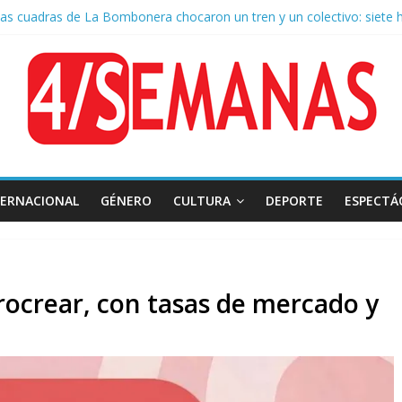
as cuadras de La Bombonera chocaron un tren y un colectivo: siete 
e San Cayetano: masiva marcha a Plaza de Mayo de sindicatos y orga
 por la muerte de Leandro Rud, histórico representante y conductor 
la aprobación de la ley de propiedad privada, Bullrich apuntó: “Vino u
TERNACIONAL
GÉNERO
CULTURA
DEPORTE
ESPECTÁ
rocrear, con tasas de mercado y