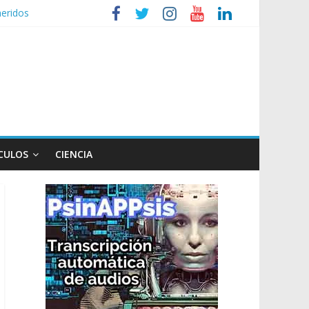
heridos
nizaciones sociales
de TV
n poco endiablada”
CULOS
CIENCIA