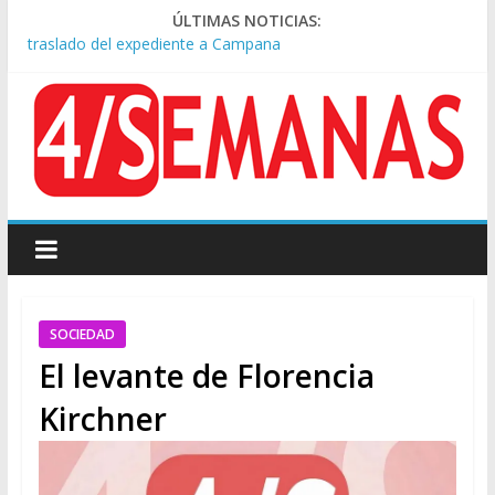
Causa AFA: el juez Amarante calificó de “ficción judicial” el
ÚLTIMAS NOTICIAS:
traslado del expediente a Campana
A pocas cuadras de La Bombonera chocaron un tren y un
colectivo: siete heridos
Día de San Cayetano: masiva marcha a Plaza de Mayo de
sindicatos y organizaciones sociales
Pesar por la muerte de Leandro Rud, histórico representante
y conductor de TV
Tras la aprobación de la ley de propiedad privada, Bullrich
apuntó: “Vino un poco endiablada”
SOCIEDAD
El levante de Florencia
Kirchner