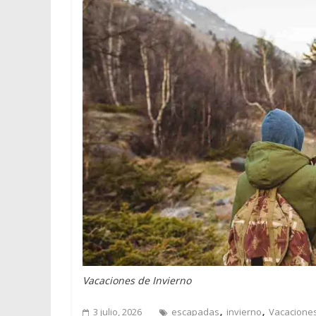
Vacaciones de Invierno
,
,
3 julio, 2026
escapadas
invierno
Vacaciones