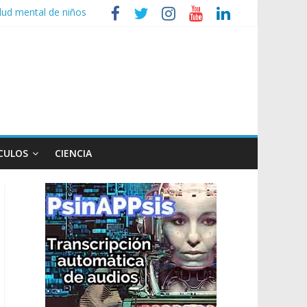
lud mental de niños
nizaciones sociales
de TV
n poco endiablada”
privada
CULOS
CIENCIA