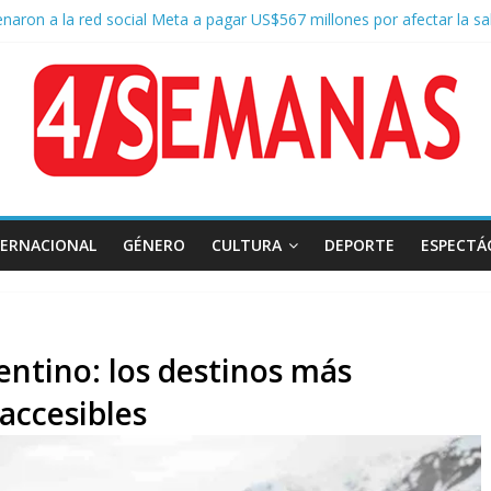
naron a la red social Meta a pagar US$567 millones por afectar la sa
e San Cayetano: masiva marcha a Plaza de Mayo de sindicatos y orga
 por la muerte de Leandro Rud, histórico representante y conductor 
a aprobación de la ley de propiedad privada, Bullrich apuntó: “Vino u
of asistió a San Cayetano y criticó al Gobierno por la ley de propiedad 
TERNACIONAL
GÉNERO
CULTURA
DEPORTE
ESPECTÁ
entino: los destinos más
 accesibles