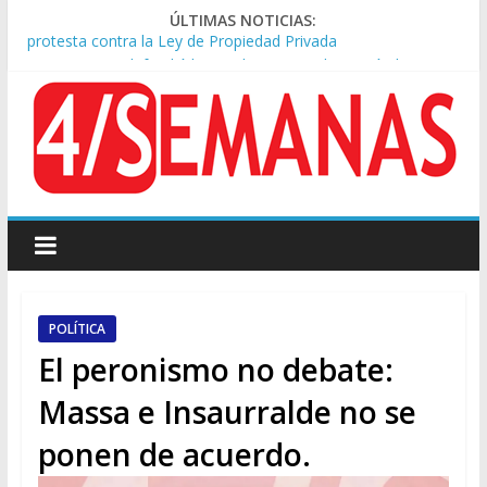
ÚLTIMAS NOTICIAS:
Sturzenegger defendió la Ley de Tierras y lamentó el retiro
del capítulo de extranjerización
Sáenz endurece su postura: rechaza cambios en Manejo del
Fuego y defiende la Ley de Tierras
Tormentas severas y fuertes ráfagas de viento: alerta del
Servicio Meteorológico
Los alquileres de departamentos en la CABA aumentaron
1,6% en julio
Represión frente al Congreso: tres detenidos durante la
protesta contra la Ley de Propiedad Privada
POLÍTICA
El peronismo no debate:
Massa e Insaurralde no se
ponen de acuerdo.