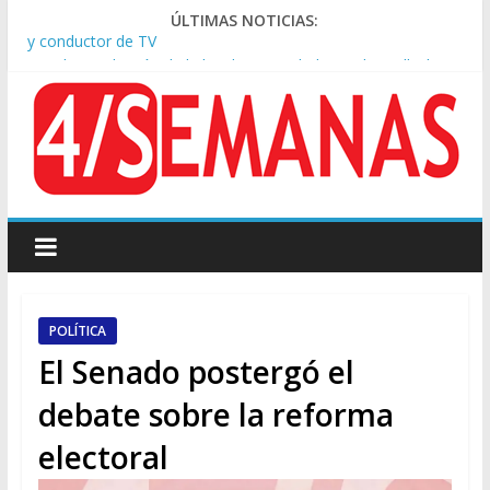
ÚLTIMAS NOTICIAS:
Tras la aprobación de la ley de propiedad privada, Bullrich
apuntó: “Vino un poco endiablada”
Causa AFA: el juez Amarante calificó de “ficción judicial” el
traslado del expediente a Campana
A pocas cuadras de La Bombonera chocaron un tren y un
colectivo: siete heridos
Día de San Cayetano: masiva marcha a Plaza de Mayo de
sindicatos y organizaciones sociales
Pesar por la muerte de Leandro Rud, histórico representante
y conductor de TV
POLÍTICA
El Senado postergó el
debate sobre la reforma
electoral