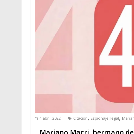
,
,
4 abril, 2022
Citación
Espionaje Ilegal
Maria
Mariano Macri, hermano del