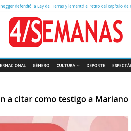
negger defendió la Ley de Tierras y lamentó el retiro del capítulo de 
 endurece su postura: rechaza cambios en Manejo del Fuego y defien
ntas severas y fuertes ráfagas de viento: alerta del Servicio Meteoro
lquileres de departamentos en la CABA aumentaron 1,6% en julio
TERNACIONAL
GÉNERO
CULTURA
DEPORTE
ESPECTÁ
ron a citar como testigo a Mariano