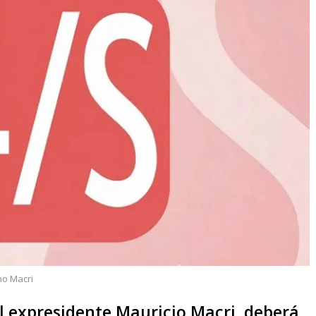
no Macri
 expresidente Mauricio Macri, deberá