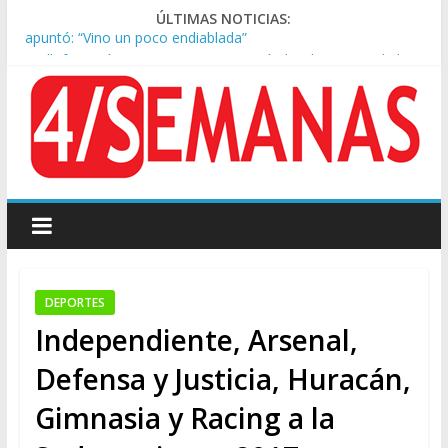
ÚLTIMAS NOTICIAS:
Kicillof asistió a San Cayetano y criticó al Gobierno por la ley
de propiedad privada
Condenaron a la red social Meta a pagar US$567 millones por
afectar la salud mental de niños
Represión frente al Congreso: tres detenidos durante la
protesta contra la Ley de Propiedad Privada
Sturzenegger defendió la Ley de Tierras y lamentó el retiro
del capítulo de extranjerización
Tras la aprobación de la ley de propiedad privada, Bullrich
apuntó: “Vino un poco endiablada”
DEPORTES
Independiente, Arsenal,
Defensa y Justicia, Huracán,
Gimnasia y Racing a la