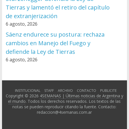
Tierras y lamentó el retiro del capítulo
de extranjerización
6 agosto, 2026
Sáenz endurece su postura: rechaza
cambios en Manejo del Fuego y
defiende la Ley de Tierras
6 agosto, 2026
INSTITUCIONAL
STAFF
ARCHIVO
CONTACTO
PUBLICITE
Copyright © 2026
4SEMANAS | Últimas noticias de Argentina y
el mundo
. Todos los derechos reservados. Los textos de las
notas se pueden reproducir citando la fuente. Contacto:
redaccion@4semanas.com.ar