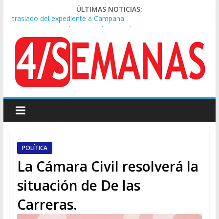
ÚLTIMAS NOTICIAS:
A pocas cuadras de La Bombonera chocaron un tren y un
colectivo: siete heridos
Día de San Cayetano: masiva marcha a Plaza de Mayo de
sindicatos y organizaciones sociales
Pesar por la muerte de Leandro Rud, histórico representante
y conductor de TV
Tras la aprobación de la ley de propiedad privada, Bullrich
apuntó: “Vino un poco endiablada”
Causa AFA: el juez Amarante calificó de “ficción judicial” el
traslado del expediente a Campana
POLÍTICA
La Cámara Civil resolverá la
situación de De las
Carreras.