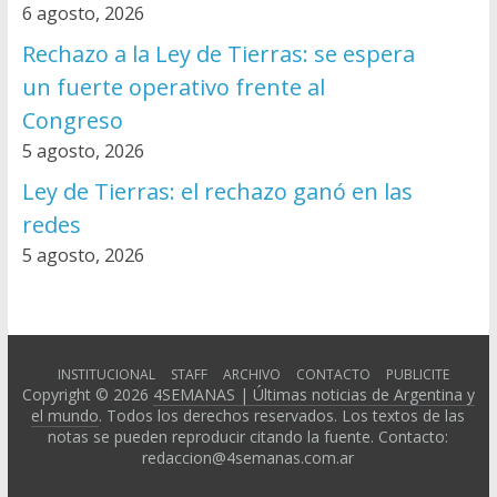
6 agosto, 2026
Rechazo a la Ley de Tierras: se espera
un fuerte operativo frente al
Congreso
5 agosto, 2026
Ley de Tierras: el rechazo ganó en las
redes
5 agosto, 2026
INSTITUCIONAL
STAFF
ARCHIVO
CONTACTO
PUBLICITE
Copyright © 2026
4SEMANAS | Últimas noticias de Argentina y
el mundo
. Todos los derechos reservados. Los textos de las
notas se pueden reproducir citando la fuente. Contacto:
redaccion@4semanas.com.ar