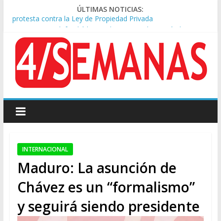
ÚLTIMAS NOTICIAS:
Sturzenegger defendió la Ley de Tierras y lamentó el retiro
del capítulo de extranjerización
Tras la aprobación de la ley de propiedad privada, Bullrich
apuntó: “Vino un poco endiablada”
Kicillof asistió a San Cayetano y criticó al Gobierno por la ley
de propiedad privada
Condenaron a la red social Meta a pagar US$567 millones por
afectar la salud mental de niños
Represión frente al Congreso: tres detenidos durante la
protesta contra la Ley de Propiedad Privada
INTERNACIONAL
Maduro: La asunción de
Chávez es un “formalismo”
y seguirá siendo presidente