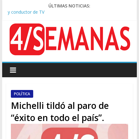
ÚLTIMAS NOTICIAS:
Tras la aprobación de la ley de propiedad privada, Bullrich
apuntó: “Vino un poco endiablada”
Causa AFA: el juez Amarante calificó de “ficción judicial” el
traslado del expediente a Campana
A pocas cuadras de La Bombonera chocaron un tren y un
colectivo: siete heridos
Día de San Cayetano: masiva marcha a Plaza de Mayo de
sindicatos y organizaciones sociales
Pesar por la muerte de Leandro Rud, histórico representante
y conductor de TV
POLÍTICA
Michelli tildó al paro de
“éxito en todo el país”.