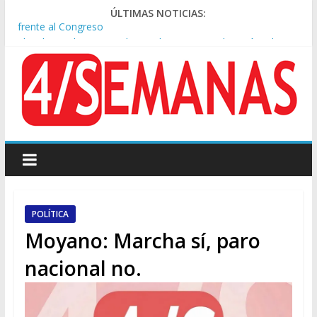
ÚLTIMAS NOTICIAS:
El rechazo al proyecto de Ley de Tierras predominó en las
redes
Manuel Belgrano: Reparación Historia en el solar natal
Confirmado: el papa León XIV visitará la Argentina entre el 8 y
el 11 de noviembre
Crisis diplomática: Brasil retiró a su embajador de la Argentina
tras los insultos de Milei a Lula
Rechazo a la Ley de Tierras: se espera un fuerte operativo
frente al Congreso
POLÍTICA
Moyano: Marcha sí, paro
nacional no.